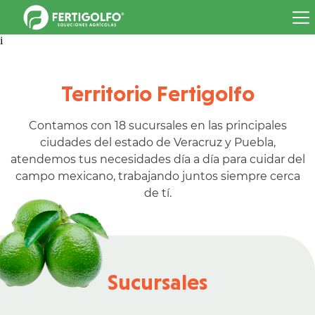
i
INICIO
PRODUCTOS
Territorio Fertigolfo
Fertilizantes
Agroquímicos
Contamos con 18 sucursales en las principales
PREGUNTAS FRECUENTES
ciudades del estado de Veracruz y Puebla,
atendemos tus necesidades día a día para cuidar del
CONTACTO
campo mexicano, trabajando juntos siempre cerca
de tí.
Sucursales