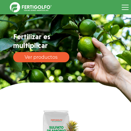
INICIO
PRODUCTOS
Fertilizar es
Fertilizantes
multiplicar
Agroquímicos
Ver productos
PREGUNTAS FRECUENTES
CONTACTO