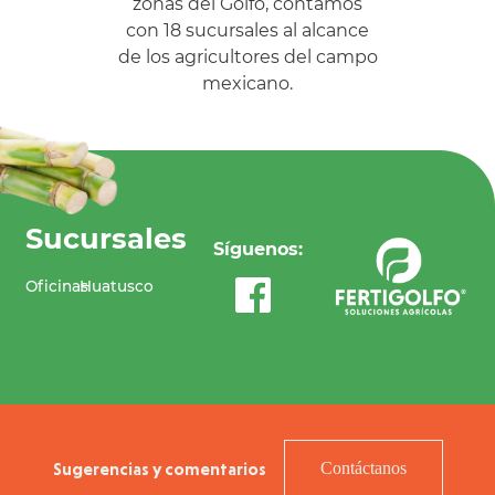
zonas del Golfo, contamos
con 18 sucursales al alcance
de los agricultores del campo
mexicano.
Sucursales
Síguenos:
Oficinas
Huatusco
Sugerencias y comentarios
Contáctanos